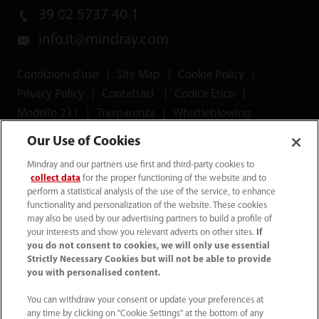
39 02 5737 40 1
info.it@mindray.com
Condizioni d’uso
｜
Site Map
｜
Cookie Policy
｜
Privacy Policy
｜
Contattaci
｜
Codice Etico
｜
Modello 231
｜
Trasparenza
｜
Whistleblowing
Our Use of Cookies
© 2026 Shenzhen Mindray Bio-Medical Electronics Co.,
Mindray and our partners use first and third-party cookies to
Ltd. Tutti i diritti riservati.
collect data
for the proper functioning of the website and to
perform a statistical analysis of the use of the service, to enhance
functionality and personalization of the website. These cookies
may also be used by our advertising partners to build a profile of
your interests and show you relevant adverts on other sites.
If
Mindray Medical Italy S.r.l. ha ottenuto il
Rating di Legalità
you do not consent to cookies, we will only use essential
Strictly Necessary Cookies but will not be able to provide
con il punteggio ★★++
ed è inclusa nell'elenco
you with personalised content.
pubblicato sul sito dell'AGCM
You can withdraw your consent or update your preferences at
any time by clicking on "Cookie Settings" at the bottom of any