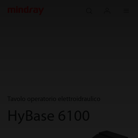
mindray
search
login
Menu
Tavolo operatorio elettroidraulico
HyBase 6100