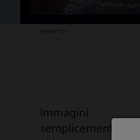
HyPixel™ U1
Immagini
semplicemente