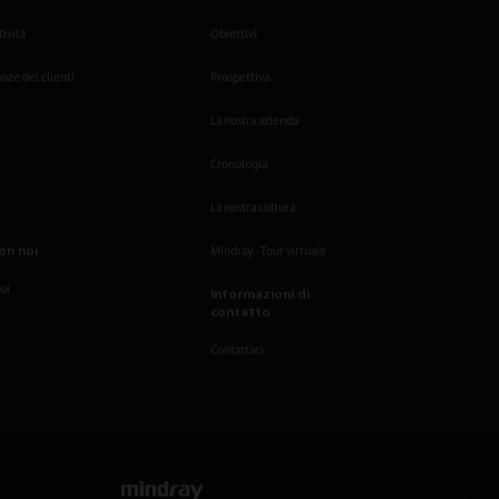
tività
Obiettivi
nze dei clienti
Prospettiva
La nostra azienda
Cronologia
La nostra cultura
on noi
Mindray - Tour virtuale
noi
Informazioni di
contatto
Contattaci