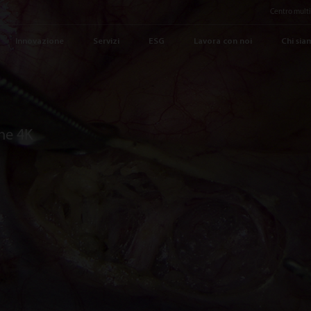
Centro mult
Innovazione
Servizi
ESG
Lavora con noi
Chi sia
he 4K