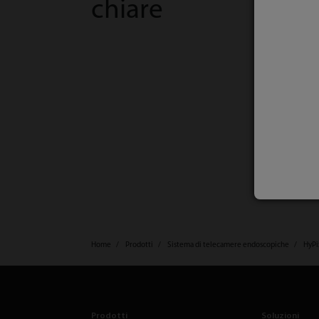
chiare
Home
Prodotti
Sistema di telecamere endoscopiche
HyPi
Prodotti
Soluzioni