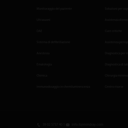
Monitoraggio del paziente
Soluzioni per osp
Ultrasuoni
Assistenza d'em
DAE
Cure critiche
Sistema di defibrillazione
Assistenza periop
Anestesia
Diagnostica per 
Ematologia
Diagnostica di la
Chimica
Chirurgia mininva
Immunodosaggio in chemiluminescenza
Centro risorse
39 02 5737 40 1
info.it@mindray.com