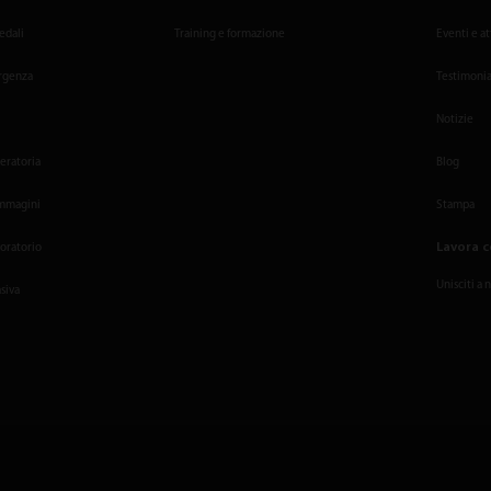
edali
Training e formazione
Eventi e at
ergenza
Testimonia
Notizie
eratoria
Blog
immagini
Stampa
Lavora c
boratorio
Unisciti a 
siva