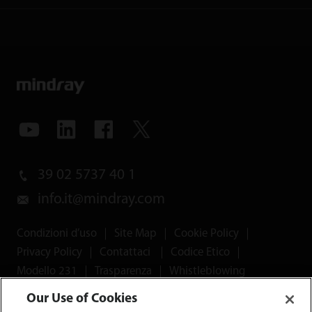
39 02 5737 40 1
info.it@mindray.com
Condizioni d’uso
｜
Site Map
｜
Cookie Policy
｜
Privacy Policy
｜
Contattaci
｜
Codice Etico
｜
Modello 231
｜
Trasparenza
｜
Whistleblowing
Our Use of Cookies
© 2026 Shenzhen Mindray Bio-Medical Electronics Co.,