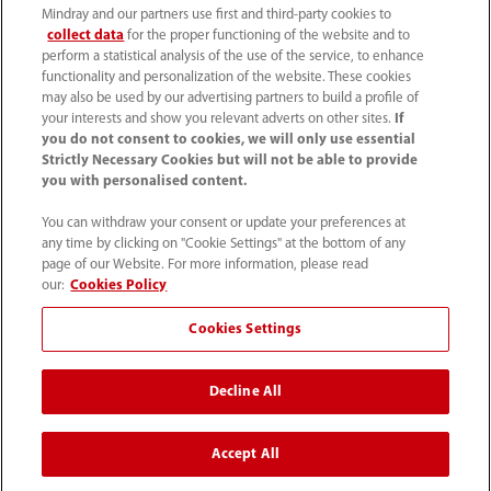
Mindray and our partners use first and third-party cookies to
Ltd. Tutti i diritti riservati.
collect data
for the proper functioning of the website and to
perform a statistical analysis of the use of the service, to enhance
functionality and personalization of the website. These cookies
may also be used by our advertising partners to build a profile of
your interests and show you relevant adverts on other sites.
If
Mindray Medical Italy S.r.l. ha ottenuto il
Rating di Legalità
you do not consent to cookies, we will only use essential
Strictly Necessary Cookies but will not be able to provide
con il punteggio ★★++
ed è inclusa nell'elenco
you with personalised content.
pubblicato sul sito dell'AGCM
You can withdraw your consent or update your preferences at
any time by clicking on "Cookie Settings" at the bottom of any
*I collegamenti ai social media presenti su questo sito
page of our Website. For more information, please read
possono indirizzare l'utente a piattaforme gestite da
our:
Cookies Policy
Mindray Global. Mindray Medical Italy Srl non esercita
Cookies Settings
alcun controllo editoriale e declina ogni responsabilità
per i contenuti di tali pagine globali che potrebbero non
Decline All
essere conformi alle specifiche normative e ai requisiti
legali locali italiani.
Accept All