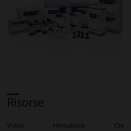
Risorse
Video
HemaBook
Chem