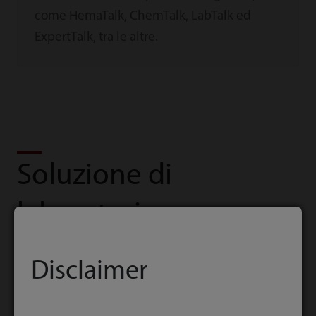
come HemaTalk, ChemTalk, LabTalk ed
ExpertTalk, tra le altre.
Soluzione di
laboratorio
Disclaimer