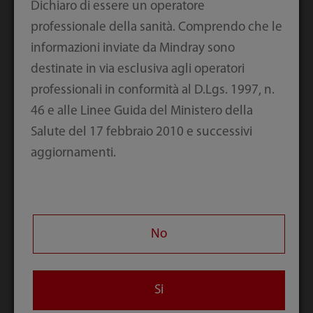
Laboratori grandi
Dichiaro di essere un operatore
professionale della sanità. Comprendo che le
informazioni inviate da Mindray sono
Soluzioni affidabili e scalabili con risultati accurati
destinate in via esclusiva agli operatori
per soddisfare i requisiti di un elevato carico di
professionali in conformità al D.Lgs. 1997, n.
lavoro.
46 e alle Linee Guida del Ministero della
Salute del 17 febbraio 2010 e successivi
aggiornamenti.
Scopri di più
No
Si