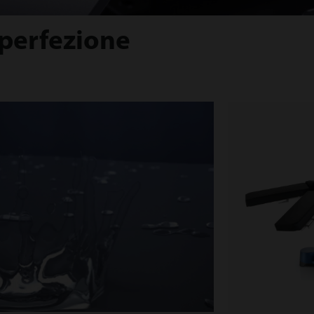
a perfezione