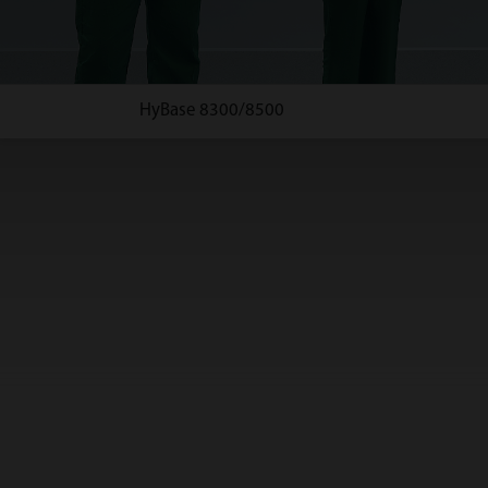
HyBase 8300/8500