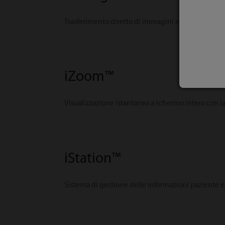
Trasferimento diretto di immagini e referti al PC tra
iZoom™
Visualizzazione istantanea a schermo intero con la
iStation™
Sistema di gestione delle informazioni paziente es