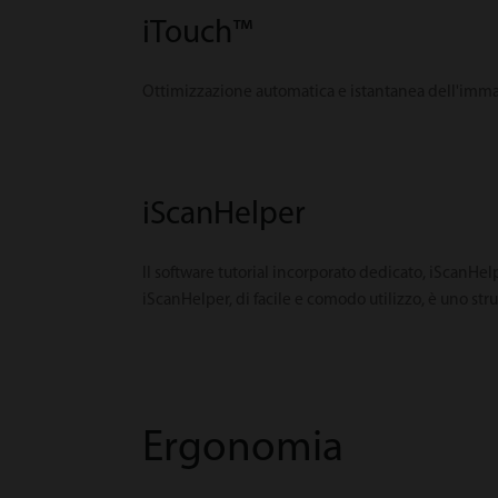
iTouch™
Ottimizzazione automatica e istantanea dell'imm
iScanHelper
Il software tutorial incorporato dedicato, iScanHelp
iScanHelper, di facile e comodo utilizzo, è uno str
Ergonomia