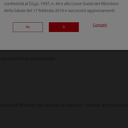
conformità al D.Lgs. 1997, n. 46 e alle Linee Guida del Ministero
della Salute del 17 febbraio 2010 e successivi aggiornamenti.
mite il cavo di rete.
Contatti
No
Si
 pressione di un solo pulsante.
clusivo di Mindray che consente di integrare, rivedere, archiviare e re