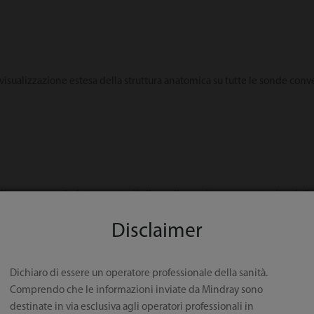
sualizzazione estesa della struttura anatomica su tutte le sonde conves
a: consente l'adattamento alla linea di scansione, garantendo migliore v
Disclaimer
Dichiaro di essere un operatore professionale della sanità.
Comprendo che le informazioni inviate da Mindray sono
destinate in via esclusiva agli operatori professionali in