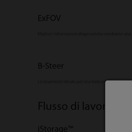
ExFOV
Migliori informazioni diagnostiche mediante una vi
B-Steer
Lo strumento ideale per una biopsia più approfondit
Flusso di lavoro
iStorage™