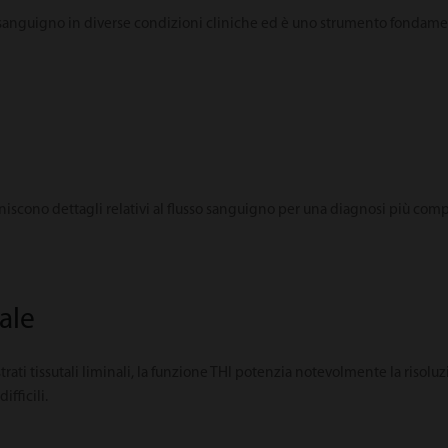
o sanguigno in diverse condizioni cliniche ed è uno strumento fondamen
rniscono dettagli relativi al flusso sanguigno per una diagnosi più comp
ale
ati tissutali liminali, la funzione THI potenzia notevolmente la risoluz
fficili.