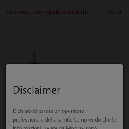
Sistema radiografico mobile
Sistema 
Disclaimer
Dichiaro di essere un operatore
MobiEye 700
professionale della sanità. Comprendo che le
Informazioni
informazioni inviate da Mindray sono