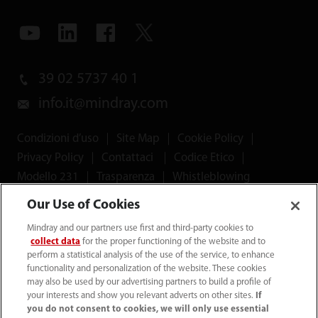
39 02 5737 40 1
info.it@mindray.com
Condizioni d’uso
｜
Site Map
｜
Cookie Policy
｜
Privacy Policy
｜
Contattaci
｜
Codice Etico
｜
Modello 231
｜
Trasparenza
｜
Whistleblowing
Our Use of Cookies
© 2026 Shenzhen Mindray Bio-Medical Electronics Co.,
Mindray and our partners use first and third-party cookies to
Ltd. Tutti i diritti riservati.
collect data
for the proper functioning of the website and to
perform a statistical analysis of the use of the service, to enhance
functionality and personalization of the website. These cookies
may also be used by our advertising partners to build a profile of
your interests and show you relevant adverts on other sites.
If
Mindray Medical Italy S.r.l. ha ottenuto il
Rating di Legalità
you do not consent to cookies, we will only use essential