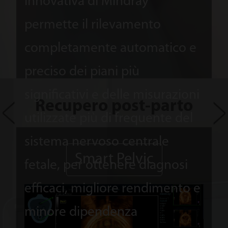
innovativa di Mindray
e gl
permette il rilevamento
tocc
completamente automatico e
otti
preciso dei piani più
inte
significativi e delle misurazioni
Recupero post-parto
del 
utilizzate più di frequente del
rim
sistema nervoso centrale
Smart Pelvic
osta
fetale, per ottenere diagnosi
info
efficaci, migliore rendimento e
inde
minore dipendenza