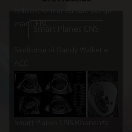
follicoli, fondamentale per gli
dell
esami FIV.
dell
Smart Planes CNS
sang
Sindrome di Dandy Walker e
con
ACC
magg
diag
Smart Planes CNS
Risonanza