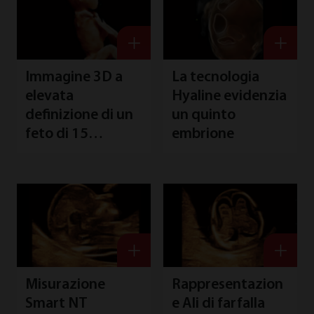
D
u
H
Immagine 3D a
La tecnologia
elevata
Hyaline evidenzia
definizione di un
un quinto
feto di 15
embrione
settimane con
naso a proboscide
Misurazione
Rappresentazion
Smart NT
e Ali di farfalla