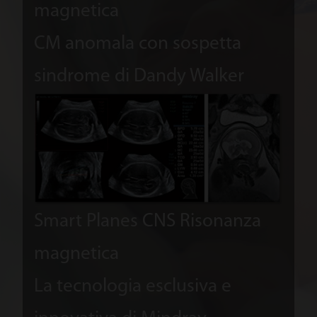
magnetica
CM anomala con sospetta
sindrome di Dandy Walker
L'ac
otti
3DU
molt
Smart Planes CNS
Risonanza
impo
magnetica
visi
La tecnologia esclusiva e
ombe