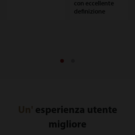
con eccellente
R
definizione
d
d
Un'
esperienza utente
migliore