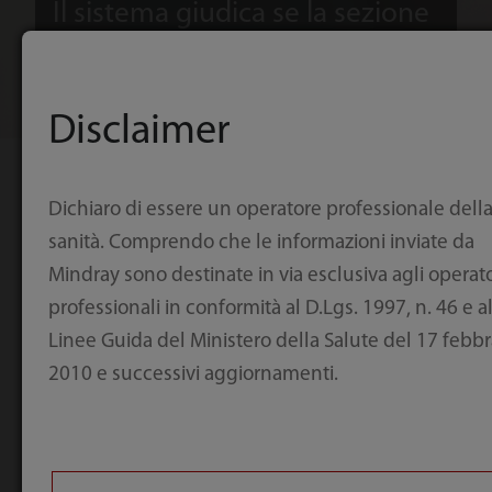
Il sistema giudica se la sezione
è standard o meno prima del
calcolo. È possibile anche
Disclaimer
effettuare una regolazione
Dichiaro di essere un operatore professionale dell
manuale.
Immagini cliniche
sanità. Comprendo che le informazioni inviate da
Mindray sono destinate in via esclusiva agli operato
professionali in conformità al D.Lgs. 1997, n. 46 e a
Linee Guida del Ministero della Salute del 17 febbr
2010 e successivi aggiornamenti.
Immagine a
iLive con Hyaline
elevata
consente