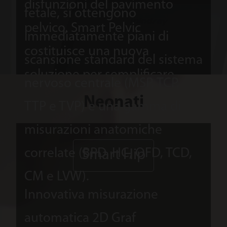
disfunzioni del pavimento
fetale, si ottengono
pelvico, Smart Pelvic
immediatamente piani di
costituisce una nuova
scansione standard del sistema
soluzione per semplificare
nervoso centrale (MSP, TCP,
notevolmente le procedure
Neonati
TTP e TVP) e una gamma di
operative, nonché minimizzare
misurazioni anatomiche
le tempistiche degli esami per
correlate (BPD, HC, OFD, TCD,
Smart Hip
una valutazione standard del
CM e LVW).
pavimento pelvico. Genera un
Innovativa misurazione
sistema di coordinate standard
automatica 2D Graf