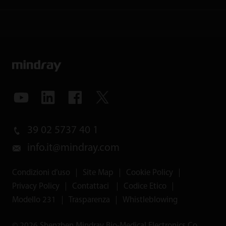
39 02 5737 40 1
info.it@mindray.com
Condizioni d’uso
｜
Site Map
｜
Cookie Policy
｜
Privacy Policy
｜
Contattaci
｜
Codice Etico
｜
Modello 231
｜
Trasparenza
｜
Whistleblowing
© 2026 Shenzhen Mindray Bio-Medical Electronics Co.,