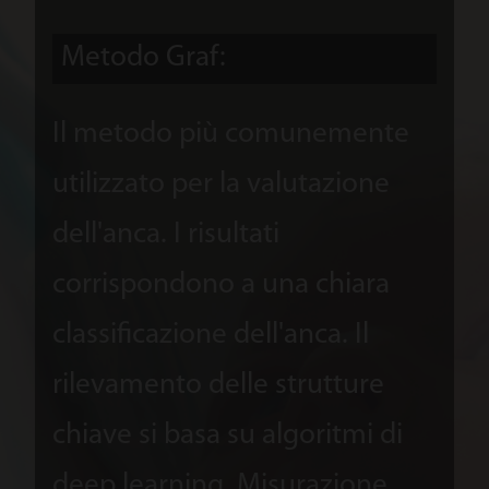
e fornisce automaticamente
Metodo Graf:
tutte le misure pertinenti in
pochi secondi, il tutto con
Il metodo più comunemente
un'interazione con l'utente
utilizzato per la valutazione
estremamente semplice.
dell'anca. I risultati
corrispondono a una chiara
classificazione dell'anca. Il
rilevamento delle strutture
chiave si basa su algoritmi di
deep learning. Misurazione