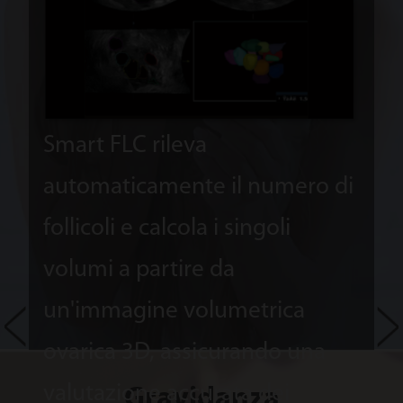
Smart FLC rileva
Graz
automaticamente il numero di
inte
follicoli e calcola i singoli
effi
volumi a partire da
ana
un'immagine volumetrica
poco
ovarica 3D, assicurando una
l'en
valutazione accurata dei
una
Gravidanza