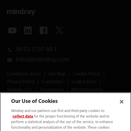
39 02 5737 40 1
info.it@mindray.com
Condizioni d’uso
｜
Site Map
｜
Cookie Policy
｜
Privacy Policy
｜
Contattaci
｜
Codice Etico
｜
Modello 231
｜
Trasparenza
｜
Whistleblowing
Our Use of Cookies
© 2026 Shenzhen Mindray Bio-Medical Electronics Co.,
Mindray and our partners use first and third-party cookies to
Ltd. Tutti i diritti riservati.
collect data
for the proper functioning of the website and to
perform a statistical analysis of the use of the service, to enhance
functionality and personalization of the website. These cookies