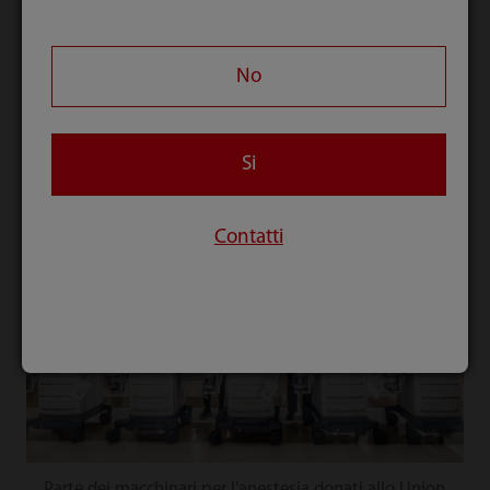
comprendono workstation per anestesia, monitor
paziente, sistemi a ultrasuoni di teleconsulenza,
No
sistemi a ultrasuoni di fascia alta, sistemi a
ultrasuoni portatili, analizzatori ematologici
automatizzati PCR e linee di analisi.
Si
Contatti
Parte dei macchinari per l'anestesia donati allo Union