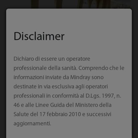
Disclaimer
Dichiaro di essere un operatore
professionale della sanità. Comprendo che le
Parte dei sistemi a ultrasuoni di Mindray donati al Tongji
informazioni inviate da Mindray sono
Hospital di Wuhan
destinate in via esclusiva agli operatori
professionali in conformità al D.Lgs. 1997, n.
46 e alle Linee Guida del Ministero della
La zona appena rinnovata dello Union Hospital
Salute del 17 febbraio 2010 e successivi
dedicata ai pazienti con COVID-19 ospiterà
aggiornamenti.
dispositivi medicali donati da Mindray per un
valore di 1,57 milioni di USD. Tali dispositivi