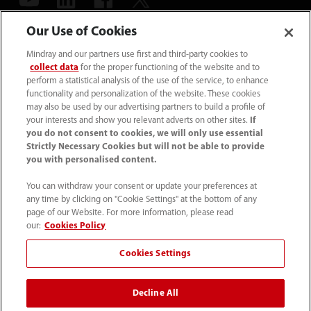
Our Use of Cookies
39 02 5737 40 1
Mindray and our partners use first and third-party cookies to
info.it@mindray.com
collect data
for the proper functioning of the website and to
perform a statistical analysis of the use of the service, to enhance
functionality and personalization of the website. These cookies
Condizioni d’uso
｜
Site Map
｜
Cookie Policy
｜
may also be used by our advertising partners to build a profile of
Privacy Policy
｜
Contattaci
｜
Codice Etico
｜
your interests and show you relevant adverts on other sites.
If
you do not consent to cookies, we will only use essential
Modello 231
｜
Trasparenza
｜
Whistleblowing
Strictly Necessary Cookies but will not be able to provide
you with personalised content.
© 2026 Shenzhen Mindray Bio-Medical Electronics Co.,
You can withdraw your consent or update your preferences at
Ltd. Tutti i diritti riservati.
any time by clicking on "Cookie Settings" at the bottom of any
page of our Website. For more information, please read
our:
Cookies Policy
Cookies Settings
Mindray Medical Italy S.r.l. ha ottenuto il
Rating di Legalità
con il punteggio ★★++
ed è inclusa nell'elenco
Decline All
pubblicato sul sito dell'AGCM