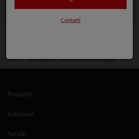
Si
Contatti
Home
Innovazione
Le nuove vette del respiro
Prodotti
Soluzioni
Servizi