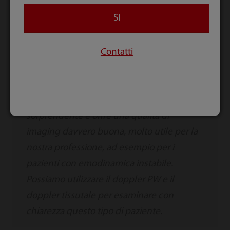
Si
Dottor Roger Kadji Kalabang
Contatti
Medico d'urgenza/specialista in ecografia
Questo nuovo dispositivo è davvero
sorprendente e offre una qualità di
imaging davvero buona, molto utile per la
nostra professione, ad esempio per i
pazienti con emodinamica instabile.
Possiamo utilizzare il doppler PW e il
doppler tissutale per esaminare con
chiarezza questo tipo di paziente.