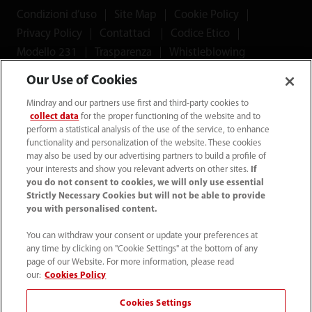
Condizioni d’uso
｜
Site Map
｜
Cookie Policy
｜
Privacy Policy
｜
Contattaci
｜
Codice Etico
｜
Modello 231
｜
Trasparenza
｜
Whistleblowing
Our Use of Cookies
© 2026 Shenzhen Mindray Bio-Medical Electronics Co.,
Mindray and our partners use first and third-party cookies to
Ltd. Tutti i diritti riservati.
collect data
for the proper functioning of the website and to
perform a statistical analysis of the use of the service, to enhance
functionality and personalization of the website. These cookies
may also be used by our advertising partners to build a profile of
your interests and show you relevant adverts on other sites.
If
Mindray Medical Italy S.r.l. ha ottenuto il
Rating di Legalità
you do not consent to cookies, we will only use essential
Strictly Necessary Cookies but will not be able to provide
con il punteggio ★★++
ed è inclusa nell'elenco
you with personalised content.
pubblicato sul sito dell'AGCM
You can withdraw your consent or update your preferences at
any time by clicking on "Cookie Settings" at the bottom of any
*I collegamenti ai social media presenti su questo sito
page of our Website. For more information, please read
possono indirizzare l'utente a piattaforme gestite da
our:
Cookies Policy
Mindray Global. Mindray Medical Italy Srl non esercita
Cookies Settings
alcun controllo editoriale e declina ogni responsabilità