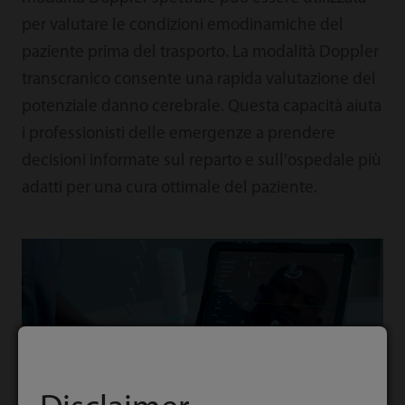
per valutare le condizioni emodinamiche del
paziente prima del trasporto. La modalità Doppler
transcranico consente una rapida valutazione del
potenziale danno cerebrale. Questa capacità aiuta
i professionisti delle emergenze a prendere
decisioni informate sul reparto e sull'ospedale più
adatti per una cura ottimale del paziente.