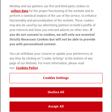
39 02 5737 40 1
Mindray and our partners use first and third-party cookies to
info.it@mindray.com
collect data
for the proper functioning of the website and to
perform a statistical analysis of the use of the service, to enhance
functionality and personalization of the website. These cookies
Condizioni d’uso
｜
Site Map
｜
Cookie Policy
｜
may also be used by our advertising partners to build a profile of
Privacy Policy
｜
Contattaci
｜
Codice Etico
｜
your interests and show you relevant adverts on other sites.
If
you do not consent to cookies, we will only use essential
Modello 231
｜
Trasparenza
｜
Whistleblowing
Strictly Necessary Cookies but will not be able to provide
you with personalised content.
© 2026 Shenzhen Mindray Bio-Medical Electronics Co.,
You can withdraw your consent or update your preferences at
Ltd. Tutti i diritti riservati.
any time by clicking on "Cookie Settings" at the bottom of any
page of our Website. For more information, please read
our:
Cookies Policy
Cookies Settings
Mindray Medical Italy S.r.l. ha ottenuto il
Rating di Legalità
con il punteggio ★★++
ed è inclusa nell'elenco
Decline All
pubblicato sul sito dell'AGCM
Accept All
*I collegamenti ai social media presenti su questo sito