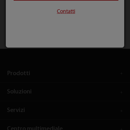
Contatti
Home
Innovazione
Le testimonianze dei clienti
Un nuovo concetto di formazione POC Ecografia di
fascia alta presso l'Adelaide Health Simulation
dell'Università di Adelaide, Australia
Prodotti
Soluzioni
Servizi
Centro multimediale