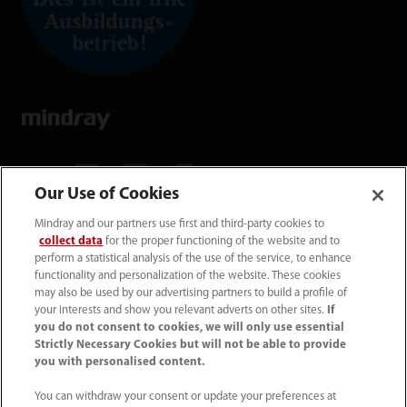
Our Use of Cookies
Mindray and our partners use first and third-party cookies to
Mindray Medical Germany GmbH
collect data
for the proper functioning of the website and to
Goebel­straße 21 64293 Darmstadt
perform a statistical analysis of the use of the service, to enhance
functionality and personalization of the website. These cookies
may also be used by our advertising partners to build a profile of
06151 3910 - 0
your interests and show you relevant adverts on other sites.
If
you do not consent to cookies, we will only use essential
Strictly Necessary Cookies but will not be able to provide
info@mindray.de
you with personalised content.
You can withdraw your consent or update your preferences at
Unsere Geschäfts­zeiten: Mo-Do von 8 bis