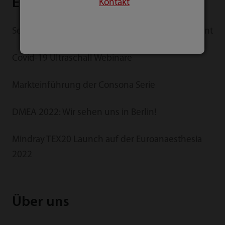
Ereignisse
Kontakt
See Beyond Borders – Online Global Launch Event
Covid-19 Ultraschall Webinare
Markteinführung der Consona Serie
DMEA 2022: Wir sehen uns in Berlin!
Mindray TEX20 Launch auf der Euroanaesthesia
2022
Über uns