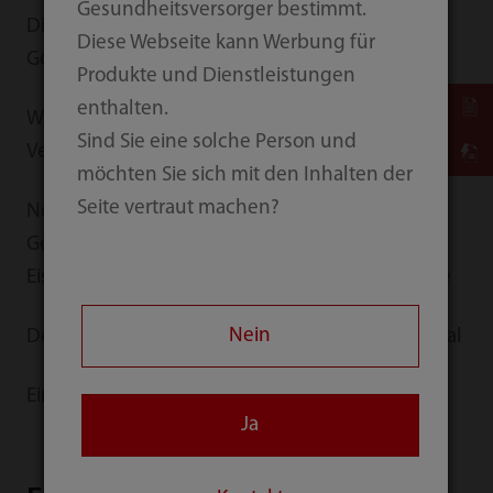
Gesundheitsversorger bestimmt.
Die Zukunft ist da: wie Mindray das Zeitalter der
Diese Webseite kann Werbung für
Gesundheit-Informationstechnologie einleitet
Produkte und Dienstleistungen
enthalten.
Was wäre, wenn Sie GPS für ultraschallgeführte
Sind Sie eine solche Person und
Verfahren hätten?
möchten Sie sich mit den Inhalten der
Seite vertraut machen?
Neue Medizintechnologien sorgen für
Gesundheitsschutz bei den Schnee- und
Eiswettbewerben der Olympischen Winterspiele
Nein
Der „Goldene Nebendarsteller“ im Operationssaal
Ein Blick in die Zukunft des Medical Designs
Ja