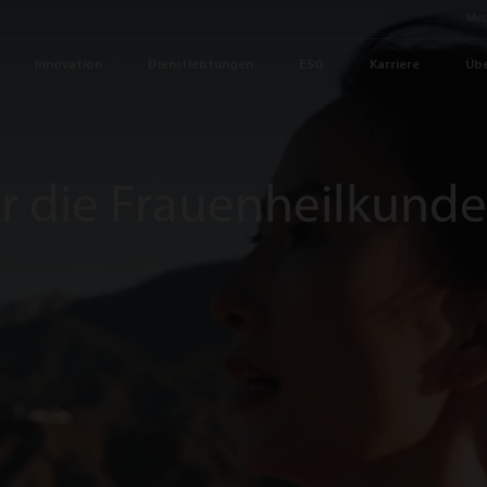
Med
Innovation
Dienstleistungen
ESG
Karriere
Übe
ür die Frauenheilkund