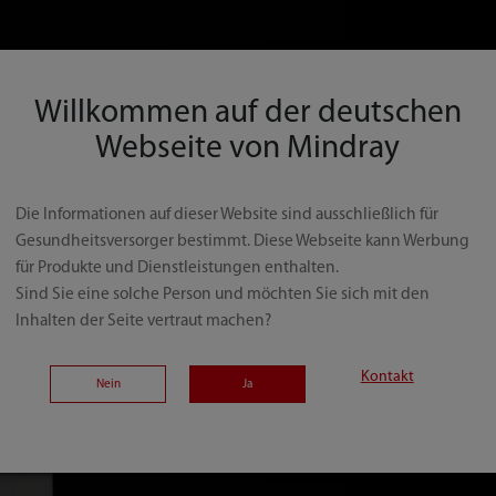
Willkommen auf der deutschen
Webseite von Mindray
Nuewa R9
Die Informationen auf dieser Website sind ausschließlich für
Gesundheitsversorger bestimmt. Diese Webseite kann Werbung
Das Nuewa R9 mit ZONE Intelli
für Produkte und Dienstleistungen enthalten.
und Ärzten mehr Sicherheit, S
Sind Sie eine solche Person und möchten Sie sich mit den
diagnostischen Herausforderu
Inhalten der Seite vertraut machen?
geprägten Krankenhausumgebu
Kontakt
Nein
Ja
Mehr erfahren >