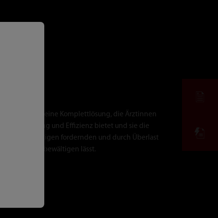
gence® 2.0 ist eine Komplettlösung, die Ärztinnen
tandardisierung und Effizienz bietet und sie die
ngen der heutigen fordernden und durch Überlast
ng leichter bewältigen lässt.