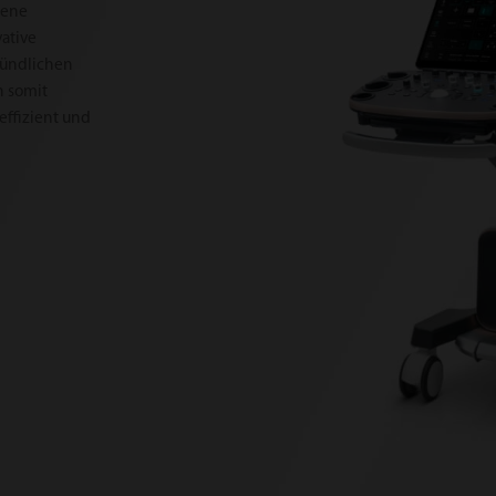
rene
ative
ründlichen
n somit
effizient und