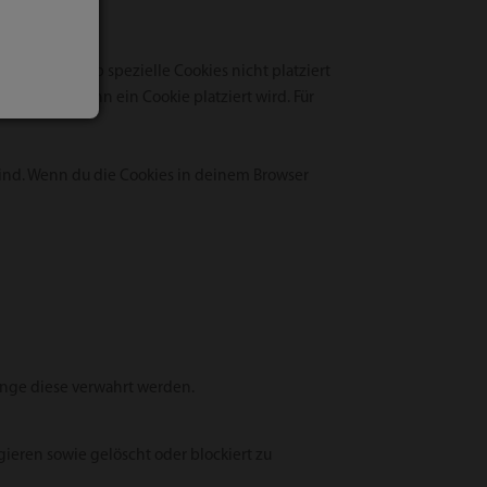
ifizieren ob spezielle Cookies nicht platziert
igt wirst, wenn ein Cookie platziert wird. Für
 sind. Wenn du die Cookies in deinem Browser
ange diese verwahrt werden.
ieren sowie gelöscht oder blockiert zu