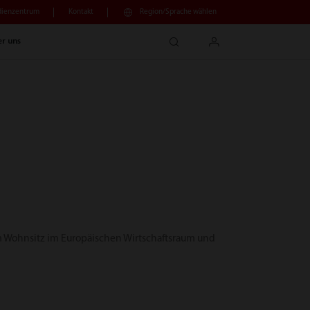
ienzentrum
Kontakt
Region/Sprache wählen
search
login
r uns
em Wohnsitz im Europäischen Wirtschaftsraum und