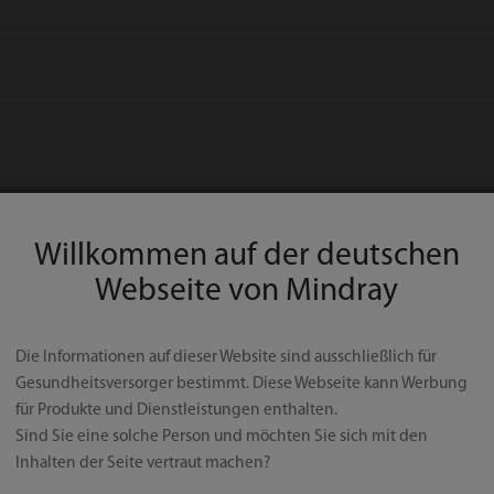
Willkommen auf der deutschen
Webseite von Mindray
Die Informationen auf dieser Website sind ausschließlich für
igen wir dir ein Pop-Up mit einer Erklärung über Cookies. Sobald du au
Gesundheitsversorger bestimmt. Diese Webseite kann Werbung
gorien von Cookies und Plugins wie in dieser Cookie-Richtlinie besc
für Produkte und Dienstleistungen enthalten.
er bitte beachte, dass unsere Website dann unter Umständen nicht rich
Sind Sie eine solche Person und möchten Sie sich mit den
Inhalten der Seite vertraut machen?