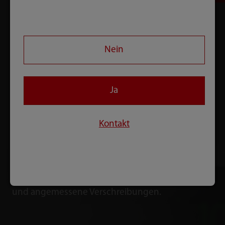
Integrierte Synergie
Nein
InfusionView™
Ja
Mit einer nahtlosen Integration und Synergie der
Patientenmonitore der BeneFusion n-Serie und
Kontakt
BeneVision N-Serie, liefert das InfusionView™ dem
medizinischen Personal ein umfassendes Bild der
Infusionsdaten und physiologischen Parameter
für eine schnelle, genaue klinische Entscheidung
und angemessene Verschreibungen.