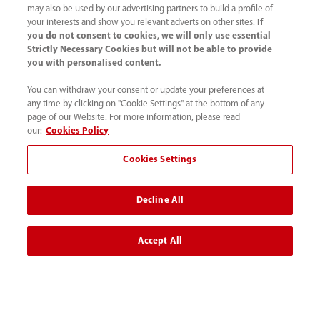
may also be used by our advertising partners to build a profile of
your interests and show you relevant adverts on other sites.
If
you do not consent to cookies, we will only use essential
Strictly Necessary Cookies but will not be able to provide
you with personalised content.
Mindray Medical Germany GmbH
Goebel­straße 21 64293 Darmstadt
You can withdraw your consent or update your preferences at
any time by clicking on "Cookie Settings" at the bottom of any
page of our Website. For more information, please read
06151 3910 - 0
our:
Cookies Policy
info@mindray.de
Cookies Settings
Unsere Geschäfts­zeiten: Mo-Do von 8 bis
Decline All
17 Uhr Fr von 8 bis 16 Uhr
Accept All
Datenschutz
｜
Kontakt
｜
Impressum
｜
AGB
｜
Cookie-Richtlinie
｜
Site Map
© 2026 Shenzhen Mindray Bio-Medical Electronics Co.,