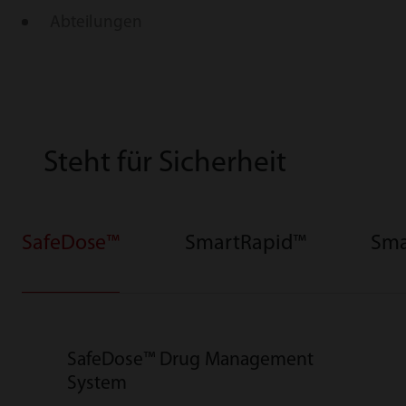
Abteilungen
Steht für Sicherheit
SafeDose™
SmartRapid™
Sma
SafeDose™ Drug Management
System