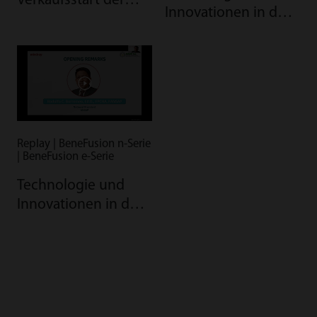
Verkaufsstart der
Innovationen in der
BeneFusion-n-Serie
Akutbehandlung
(Ep2): ASEAN-China
im Kampf gegen
Covid-19
Replay | BeneFusion n-Serie
| BeneFusion e-Serie
Technologie und
Innovationen in der
Akutbehandlung: Die
Asien-Pazifik-
Perspektive