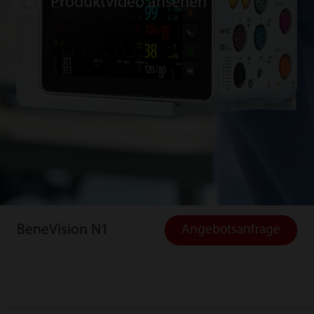
Produktvideo ansehen
BeneVision N1
Angebotsanfrage