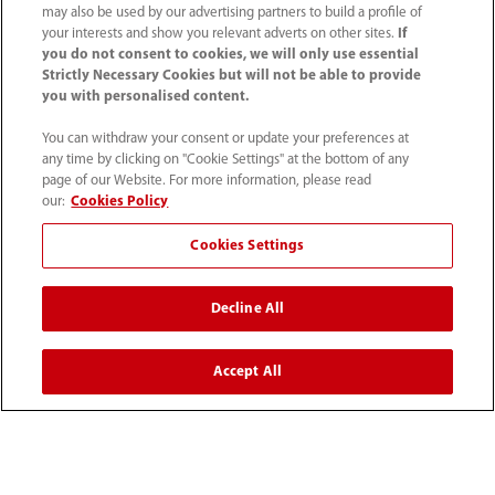
may also be used by our advertising partners to build a profile of
your interests and show you relevant adverts on other sites.
If
you do not consent to cookies, we will only use essential
Strictly Necessary Cookies but will not be able to provide
you with personalised content.
You can withdraw your consent or update your preferences at
any time by clicking on "Cookie Settings" at the bottom of any
page of our Website. For more information, please read
our:
Cookies Policy
Cookies Settings
Mindray Medical Germany GmbH
Goebel­straße 21 64293 Darmstadt
Decline All
06151 3910 - 0
Accept All
info@mindray.de
Unsere Geschäfts­zeiten: Mo-Do von 8 bis