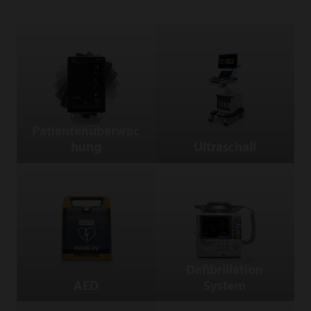
Patientenüberwachung
Ultraschall
Patientenüberwac
hung
Ultraschall
AED
Defibrillation System
Defibrillation
AED
System