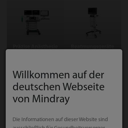
Präzise Anästhesie
Beatmungsgeräte
Präzise Anästhesie
Beatmungsgeräte
Elektrokardiograph
Infusionssystem
Willkommen auf der
deutschen Webseite
von Mindray
Elektrokardiograp
h
Infusionssystem
Die Informationen auf dieser Website sind
IT Products