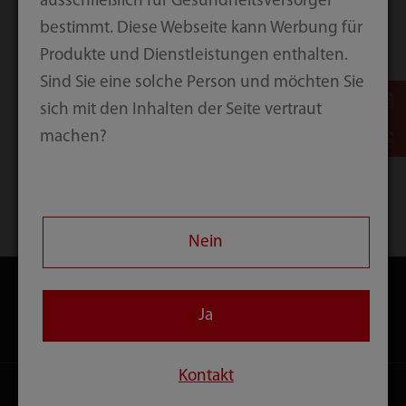
ausschließlich für Gesundheitsversorger
bestimmt. Diese Webseite kann Werbung für
Produkte und Dienstleistungen enthalten.
Sind Sie eine solche Person und möchten Sie
IT Products
sich mit den Inhalten der Seite vertraut
machen?
Startseite
Produkte
Nein
Ja
Produkte
Kontakt
Lösungen