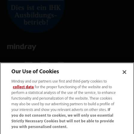
Our Use of Cookies
Mindray and our partners use first and third-party cookies to
Mindray Medical Germany GmbH
collect data
for the proper functioning of the website and to
Goebel­straße 21 64293 Darmstadt
perform a statistical analysis of the use of the service, to enhance
functionality and personalization of the website. These cookies
may also be used by our advertising partners to build a profile of
06151 3910 - 0
your interests and show you relevant adverts on other sites.
If
you do not consent to cookies, we will only use essential
Strictly Necessary Cookies but will not be able to provide
info@mindray.de
you with personalised content.