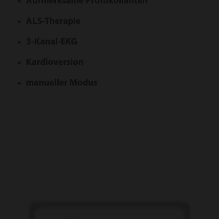
Auf­mer­ksame Protokol­lan­ten
ALS-Therapie
3-Kanal-EKG
Kardioversion
manueller Modus