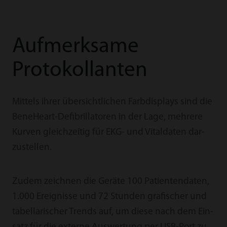
Auf­mer­ksame
Protokol­lan­ten
Mit­tels ih­rer übe­rsicht­lichen Farb­disp­lays sind die
Be­neHeart-Defib­ril­latoren in der Lage, meh­rere
Kur­ven gleich­zeitig für EKG- und Vital­daten dar­
zus­tel­len.
Zudem zeich­nen die Geräte 100 Patien­ten­daten,
1.000 Er­eig­nisse und 72 Stun­den grafischer und
tabe­llarischer Trends auf, um diese nach dem Ein­