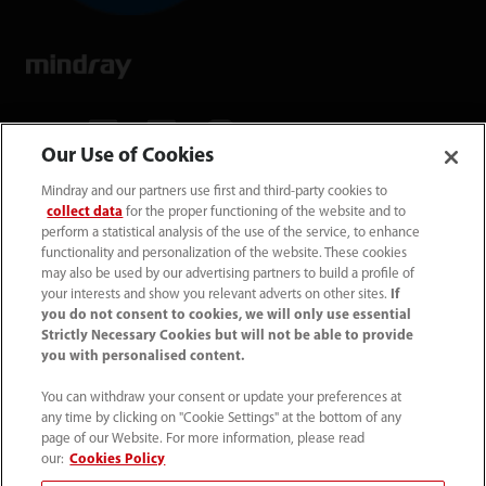
Our Use of Cookies
Mindray and our partners use first and third-party cookies to
Mindray Medical Germany GmbH
collect data
for the proper functioning of the website and to
Goebel­straße 21 64293 Darmstadt
perform a statistical analysis of the use of the service, to enhance
functionality and personalization of the website. These cookies
may also be used by our advertising partners to build a profile of
06151 3910 - 0
your interests and show you relevant adverts on other sites.
If
you do not consent to cookies, we will only use essential
Strictly Necessary Cookies but will not be able to provide
info@mindray.de
you with personalised content.
You can withdraw your consent or update your preferences at
Unsere Geschäfts­zeiten: Mo-Do von 8 bis
any time by clicking on "Cookie Settings" at the bottom of any
17 Uhr Fr von 8 bis 16 Uhr
page of our Website. For more information, please read
our:
Cookies Policy