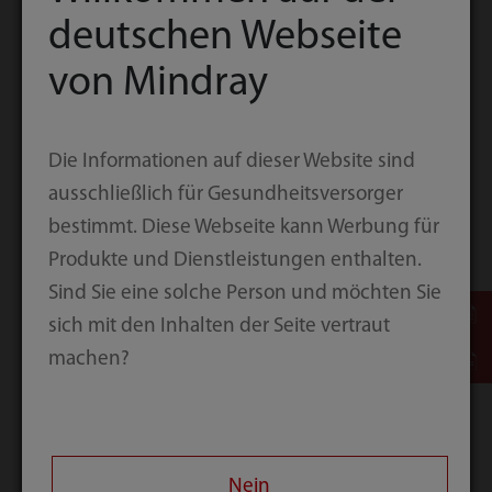
deutschen Webseite
bis zu 360 Joule. Vom Er­wach­senen bis zum Kind
er­hal­ten die Patien­ten je nach Körpergröße und -
von Mindray
ge­wicht stets die er­for­der­liche Men­ge Ener­gie.
Die Informationen auf dieser Website sind
ausschließlich für Gesundheitsversorger
bestimmt. Diese Webseite kann Werbung für
Produkte und Dienstleistungen enthalten.
Sind Sie eine solche Person und möchten Sie
sich mit den Inhalten der Seite vertraut
machen?
Nein