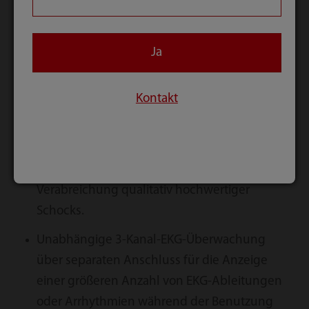
Ja
ALS-Therapie
Kontakt
Echter manueller Modus mit Auswahl der
Energiestufe für den gesamten Prozess der
Verabreichung qualitativ hochwertiger
Schocks.
Unabhängige 3-Kanal-EKG-Überwachung
über separaten Anschluss für die Anzeige
einer größeren Anzahl von EKG-Ableitungen
oder Arrhythmien während der Benutzung