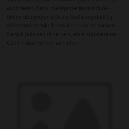
satz für die ex­ter­ne Aus­wer­tung per USB-Port zu
ex­por­tieren. Dank in­tel­ligen­ter Kont­roll­funk­
tionen überprüfen sich die Geräte regelmäßig
selbst und protokol­lieren dies auch. So können
Sie sich jeder­zeit sic­her sein, ein ein­satz­bereites
Gerät in den Händen zu hal­ten.