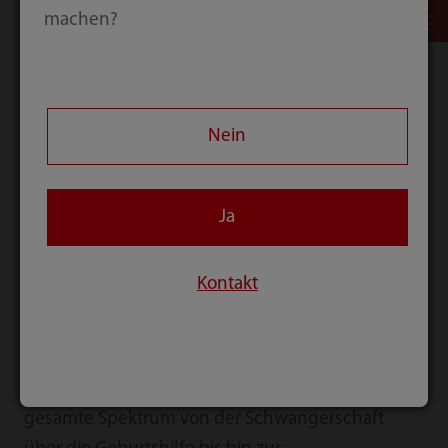
machen?
Nein
Ja
Kontakt
Nuewa I9 bietet eine intelligente Komplettlösung
für eine außerordentlich effiziente Betreuung von
Frauen und Neugeborenen. Sie deckt das
gesamte Spektrum von der Schwangerschaft