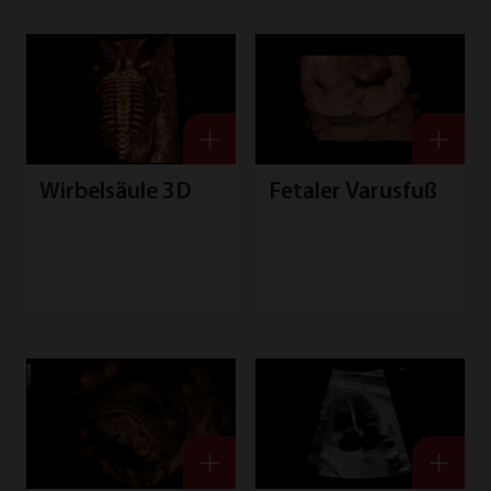
F
Wirbelsäule 3D
Fetaler Varusfuß