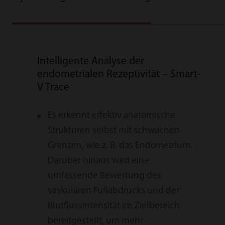
Intelligente Analyse der
Smar
endometrialen Rezeptivität – Smart-
FLC
V Trace
S
Es erkennt effektiv anatomische
A
Strukturen selbst mit schwachen
j
Grenzen, wie z. B. das Endometrium.
V
Darüber hinaus wird eine
g
umfassende Bewertung des
g
vaskulären Fußabdrucks und der
U
Blutflussintensität im Zielbereich
bereitgestellt, um mehr