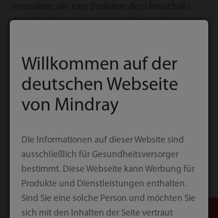
Innovation, die eine Evolution des Ultraschalls
darstellt. Sie transformiert die Ultraschallmetrik
von der konventionellen Strahlformung zur
kanaldatenbasierten Verarbeitung. Sie
Willkommen auf der
überwindet den traditionellen Kompromiss
zwischen räumlicher Auflösung, zeitlicher
deutschen Webseite
Auflösung und Gewebegleichförmigkeit und
von Mindray
liefert eine außergewöhnliche Bildqualität für
unendliche Bildgebungslösungen mit ständigen
Verbesserungen.
Die Informationen auf dieser Website sind
ausschließlich für Gesundheitsversorger
bestimmt. Diese Webseite kann Werbung für
Produkte und Dienstleistungen enthalten.
Sind Sie eine solche Person und möchten Sie
sich mit den Inhalten der Seite vertraut