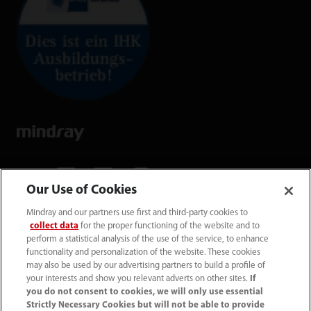
Our Use of Cookies
Mindray and our partners use first and third-party cookies to
Mindray Medical Germany GmbH
collect data
for the proper functioning of the website and to
Goebel­straße 21 64293 Darmstadt
perform a statistical analysis of the use of the service, to enhance
functionality and personalization of the website. These cookies
may also be used by our advertising partners to build a profile of
06151 3910 - 0
your interests and show you relevant adverts on other sites.
If
you do not consent to cookies, we will only use essential
Strictly Necessary Cookies but will not be able to provide