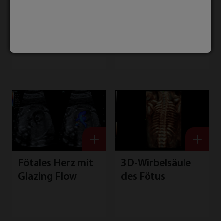
Bildgebung der
Fötusgesicht
Schilddrüse mit
iLive
Trapezoid
Fötales Herz mit
3D-Wirbelsäule
Glazing Flow
des Fötus