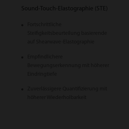
Sound-Touch-Elastographie (STE)
Flo
Fortschrittliche
H
Steifigkeitsbeurteilung basierende
A
auf Shearwave-Elastographie
Empfindlichere
Bewegungserkennung mit höherer
Eindringtiefe
Zuverlässigere Quantifizierung mit
höherer Wiederholbarkeit