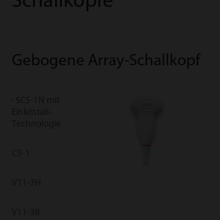
Schallköpfe
Gebogene Array-Schallkopf
S
SC5-1N mit
C
Einkristall-
Technologie
CW
C5-1
V11-3H
V11-3B