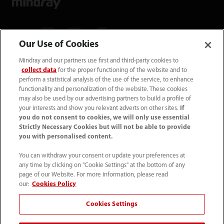
Our Use of Cookies
Mindray and our partners use first and third-party cookies to
Mindray Medical Germany GmbH
collect data
for the proper functioning of the website and to
Goebel­straße 21 64293 Darmstadt
perform a statistical analysis of the use of the service, to enhance
functionality and personalization of the website. These cookies
may also be used by our advertising partners to build a profile of
06151 3910 - 0
your interests and show you relevant adverts on other sites.
If
you do not consent to cookies, we will only use essential
Strictly Necessary Cookies but will not be able to provide
info@mindray.de
you with personalised content.
You can withdraw your consent or update your preferences at
Unsere Geschäfts­zeiten: Mo-Do von 8 bis
any time by clicking on "Cookie Settings" at the bottom of any
17 Uhr Fr von 8 bis 16 Uhr
page of our Website. For more information, please read
our:
Cookies Policy
Datenschutz
｜
Kontakt
｜
Impressum
｜
AGB
｜
Cookies Settings
Cookie-Richtlinie
｜
Site Map