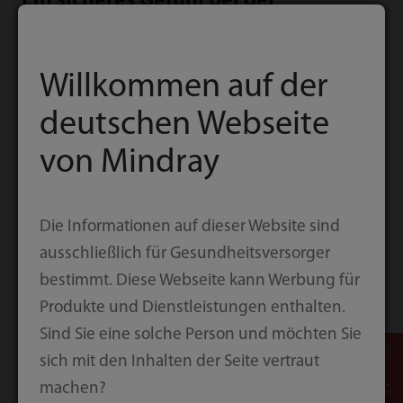
Ein sicheres Gefühl bei der
Patientenüberwachung mit der
BeneVision N-Serie
Willkommen auf der
deutschen Webseite
von Mindray
Die Informationen auf dieser Website sind
ausschließlich für Gesundheitsversorger
bestimmt. Diese Webseite kann Werbung für
Mit der neuesten Monitoringtechnologie liefern
Produkte und Dienstleistungen enthalten.
Patientenmonitore der BeneVision N-Serie klare
Sind Sie eine solche Person und möchten Sie
und schnelle Informationen auf einen Blick. Mit
sich mit den Inhalten der Seite vertraut
unseren klinischen assistenz Systemen bieten sie
machen?