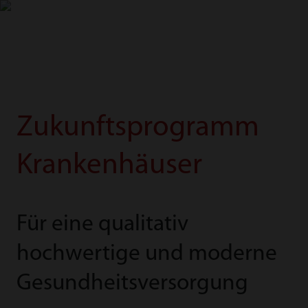
Krankenhaus­
mindray
search
login
Menu
zukunftsgesetz
Zukunftsprogramm
Krankenhäuser
Für eine qualitativ
hochwertige und moderne
Gesundheitsversorgung