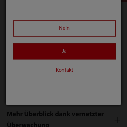
zudem echten klinischen Mehrwert. In
Verbindung mit unseren IT-Solutions M-Connect
sind wir offen für nahezu alle Datenquellen.
Nein
Patientenüberwachungslösung der
ePM Serie - Inspiriert durch die
Ja
Wünsche unsere Kunden
Kontakt
VS9 Vital Signs Workstation - Für
eine bessere Patientenversorgung
Mehr Überblick dank vernetzter
Überwachung