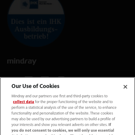
Our Use of Cookies
Mindray and our partners use first and third-party cookies to
Mindray Medical Germany GmbH
collect data
for the proper functioning of the website and to
Goebel­straße 21 64293 Darmstadt
perform a statistical analysis of the use of the service, to enhance
functionality and personalization of the website. These cookies
may also be used by our advertising partners to build a profile of
06151 3910 - 0
your interests and show you relevant adverts on other sites.
If
you do not consent to cookies, we will only use essential