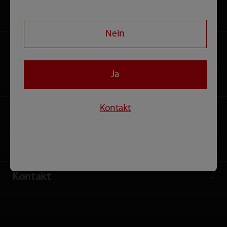
Lösungen
Nein
Dienstleistungen
Ja
Medienzentrum
Kontakt
Karriere
Über uns
Kontakt