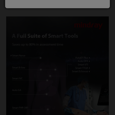
IT (gegenüber der MiCo – venue of EA)