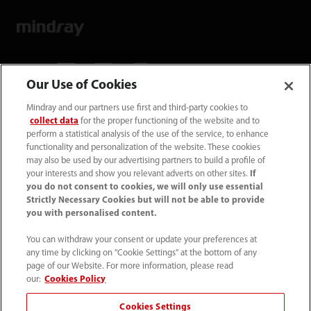
Our Use of Cookies
Mindray and our partners use first and third-party cookies to
Mindray Medical Germany GmbH
collect data
for the proper functioning of the website and to
Goebel­straße 21 64293 Darmstadt
perform a statistical analysis of the use of the service, to enhance
functionality and personalization of the website. These cookies
may also be used by our advertising partners to build a profile of
06151 3910 - 0
your interests and show you relevant adverts on other sites.
If
you do not consent to cookies, we will only use essential
Strictly Necessary Cookies but will not be able to provide
info@mindray.de
you with personalised content.
You can withdraw your consent or update your preferences at
Unsere Geschäfts­zeiten: Mo-Do von 8 bis
any time by clicking on "Cookie Settings" at the bottom of any
17 Uhr Fr von 8 bis 16 Uhr
page of our Website. For more information, please read
our:
Cookies Policy
Datenschutz
｜
Kontakt
｜
Impressum
｜
AGB
｜
Cookies Settings