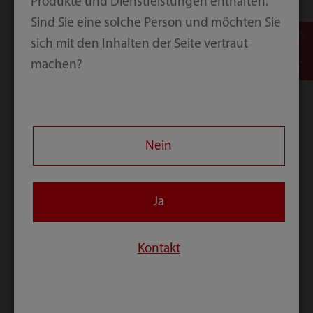
Produkte und Dienstleistungen enthalten.
Sind Sie eine solche Person und möchten Sie
sich mit den Inhalten der Seite vertraut
machen?
Zum Webinar
Wann?
Nein
Samstag, 4. Juni 2022,
19:00-21:00 Uhr
Ja
Wo?
Kontakt
Euroanaesthesia 2022,
NH Collection Milano CityLife, Via Bartolomeo
Colleoni, 14 20149, Milan Milan,