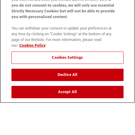
you do not consent to cookies, we will only use essential
Strictly Necessary Cookies but will not be able to provide
you with personalised content.
Mindray Medical Germany GmbH
Goebel­straße 21 64293 Darmstadt
You can withdraw your consent or update your preferences at
any time by clicking on "Cookie Settings" at the bottom of any
page of our Website. For more information, please read
06151 3910 - 0
our:
Cookies Policy
info@mindray.de
Cookies Settings
Unsere Geschäfts­zeiten: Mo-Do von 8 bis
Decline All
17 Uhr Fr von 8 bis 16 Uhr
Accept All
Datenschutz
｜
Kontakt
｜
Impressum
｜
AGB
｜
Cookie-Richtlinie
｜
Site Map
© 2026 Shenzhen Mindray Bio-Medical Electronics Co.,
Ltd. Alle Rechte vorbehalten.