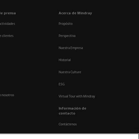
de prensa
Acerca de Mindray
actividades
Propósito
e clientes
Perspectiva
Nuestra Empresa
Historial
Nuestra Culture
ESG
n nosotros
Virtual Tour with Mindray
Información de
contacto
Contáctenos