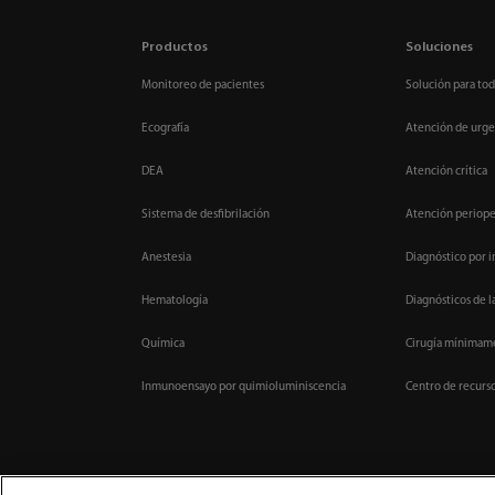
Productos
Soluciones
Monitoreo de pacientes
Solución para tod
Ecografía
Atención de urge
DEA
Atención crítica
Sistema de desfibrilación
Atención periope
Anestesia
Diagnóstico por 
Hematología
Diagnósticos de l
Química
Cirugía mínimame
Inmunoensayo por quimioluminiscencia
Centro de recurs