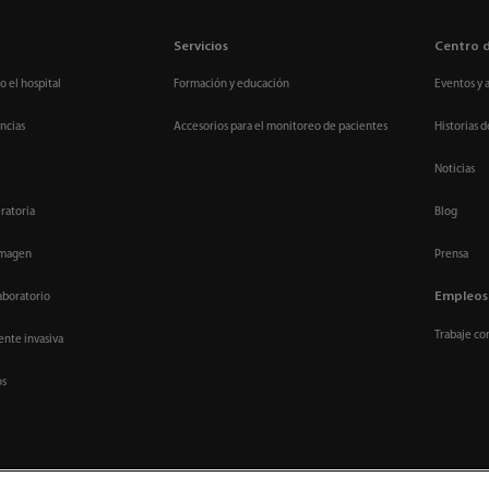
Servicios
Centro 
o el hospital
Formación y educación
Eventos y 
ncias
Accesorios para el monitoreo de pacientes
Historias d
Noticias
ratoria
Blog
imagen
Prensa
Empleos
aboratorio
Trabaje co
nte invasiva
os