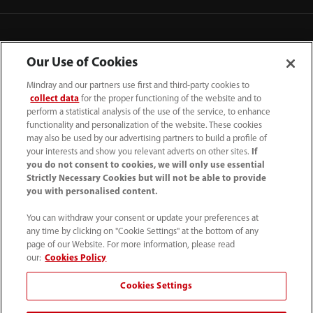
Our Use of Cookies
Mindray and our partners use first and third-party cookies to
collect data
for the proper functioning of the website and to
perform a statistical analysis of the use of the service, to enhance
functionality and personalization of the website. These cookies
may also be used by our advertising partners to build a profile of
your interests and show you relevant adverts on other sites.
If
you do not consent to cookies, we will only use essential
52 55 5661 9450
Strictly Necessary Cookies but will not be able to provide
you with personalised content.
intl-market@mindray.com
You can withdraw your consent or update your preferences at
any time by clicking on "Cookie Settings" at the bottom of any
Condiciones de uso
｜
Mapa del sitio
｜
Aviso cookies
｜
page of our Website. For more information, please read
Aviso de privacidad
｜
Línea de atención telefónica
｜
our:
Cookies Policy
Contáctenos
Cookies Settings
Mindray Headquarters, Mindray Building, Keji 12th Road