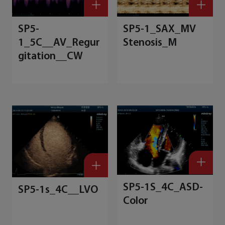
SP5-
SP5-1_SAX_MV
1_5C__AV_Regur
Stenosis_M
gitation__CW
S
1
t
SP5-1S_4C_ASD-
SP5-1s_4C__LVO
Color