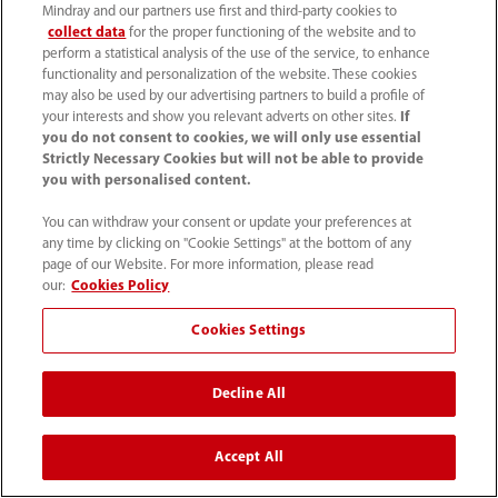
Mindray and our partners use first and third-party cookies to
collect data
for the proper functioning of the website and to
perform a statistical analysis of the use of the service, to enhance
functionality and personalization of the website. These cookies
may also be used by our advertising partners to build a profile of
your interests and show you relevant adverts on other sites.
If
you do not consent to cookies, we will only use essential
Strictly Necessary Cookies but will not be able to provide
C5-1s
S
you with personalised content.
You can withdraw your consent or update your preferences at
C6-2Gs
P1
any time by clicking on "Cookie Settings" at the bottom of any
page of our Website. For more information, please read
our:
Cookies Policy
D7-2s
P7
Cookies Settings
Decline All
C11-3s
P
Accept All