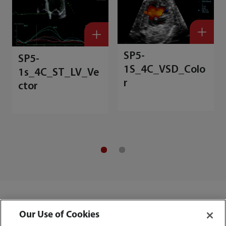
SP5-
SP5-
1S_4C_VSD_Colo
1s_4C_ST_LV_Ve
r
ctor
Our Use of Cookies
Transducers