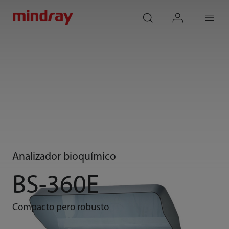
mindray
search
login
Menu
Analizador bioquímico
BS-360E
Compacto pero robusto