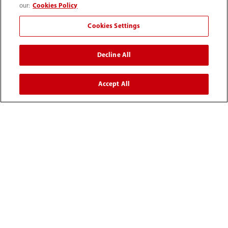
our:
Cookies Policy
Información de contacto
Cookies Settings
Decline All
Accept All
52 55 5661 9450
intl-market@mindray.com
Condiciones de uso
｜
Mapa del sitio
｜
Aviso cookies
｜
Aviso de privacidad
｜
Línea de atención telefónica
｜
Contáctenos