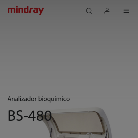
mindray
search
login
Menu
Analizador bioquímico
BS-480