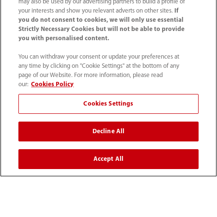
may also be used by our advertising partners to build a profile of
your interests and show you relevant adverts on other sites.
If
you do not consent to cookies, we will only use essential
Strictly Necessary Cookies but will not be able to provide
you with personalised content.
You can withdraw your consent or update your preferences at
any time by clicking on "Cookie Settings" at the bottom of any
page of our Website. For more information, please read
our:
Cookies Policy
52 55 5661 9450
Cookies Settings
intl-market@mindray.com
Decline All
Condiciones de uso
｜
Mapa del sitio
｜
Aviso cookies
｜
Aviso de privacidad
｜
Línea de atención telefónica
｜
Accept All
Contáctenos
Mindray Headquarters, Mindray Building, Keji 12th Road
South, High-tech Industrial Park, Nanshan, Shenzhen