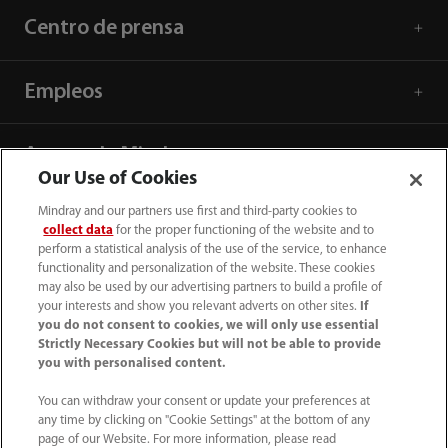
Centro de prensa
Empleos
Acerca de Mindray
Our Use of Cookies
Mindray and our partners use first and third-party cookies to
Información de contacto
collect data
for the proper functioning of the website and to
perform a statistical analysis of the use of the service, to enhance
functionality and personalization of the website. These cookies
may also be used by our advertising partners to build a profile of
your interests and show you relevant adverts on other sites.
If
you do not consent to cookies, we will only use essential
Strictly Necessary Cookies but will not be able to provide
you with personalised content.
You can withdraw your consent or update your preferences at
any time by clicking on "Cookie Settings" at the bottom of any
page of our Website. For more information, please read