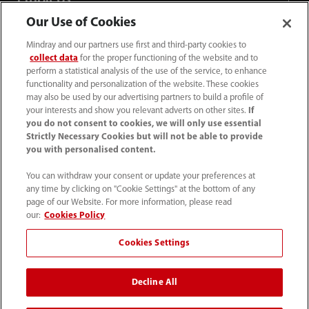
Our Use of Cookies
Acerca de Mindray
Mindray and our partners use first and third-party cookies to
collect data
for the proper functioning of the website and to
perform a statistical analysis of the use of the service, to enhance
functionality and personalization of the website. These cookies
Información de contacto
may also be used by our advertising partners to build a profile of
your interests and show you relevant adverts on other sites.
If
you do not consent to cookies, we will only use essential
Strictly Necessary Cookies but will not be able to provide
you with personalised content.
You can withdraw your consent or update your preferences at
any time by clicking on "Cookie Settings" at the bottom of any
page of our Website. For more information, please read
our:
Cookies Policy
Cookies Settings
52 55 5661 9450
Decline All
intl-market@mindray.com