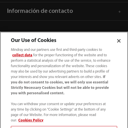
Información de contacto
Our Use of Cookies
Mindray and our partners use first and third-party cookies to
collect data
for the proper functioning of the website and to
perform a statistical analysis of the use of the service, to enhance
functionality and personalization of the website. These cookies
may also be used by our advertising partners to build a profile of
your interests and show you relevant adverts on other sites.
If
you do not consent to cookies, we will only use essential
52 55 5661 9450
Strictly Necessary Cookies but will not be able to provide
you with personalised content.
intl-market@mindray.com
You can withdraw your consent or update your preferences at
any time by clicking on "Cookie Settings" at the bottom of any
Condiciones de uso
｜
Mapa del sitio
｜
Aviso cookies
｜
page of our Website. For more information, please read
Aviso de privacidad
｜
Línea de atención telefónica
｜
our:
Cookies Policy