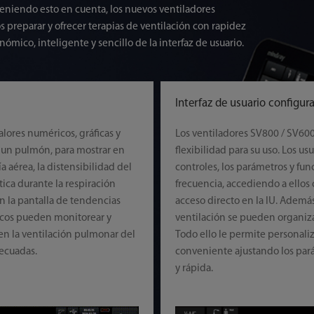
Teniendo esto en cuenta, los nuevos ventiladores
 preparar y ofrecer terapias de ventilación con rapidez
ómico, inteligente y sencillo de la interfaz de usuario.
Interfaz de usuario configur
alores numéricos, gráficas y
Los ventiladores SV800 / SV600
un pulmón, para mostrar en
flexibilidad para su uso. Los u
ía aérea, la distensibilidad del
controles, los parámetros y fu
ica durante la respiración
frecuencia, accediendo a ellos
 la pantalla de tendencias
acceso directo en la IU. Además
nicos pueden monitorear y
ventilación se pueden organiza
en la ventilación pulmonar del
Todo ello le permite personali
decuadas.
conveniente ajustando los par
y rápida.