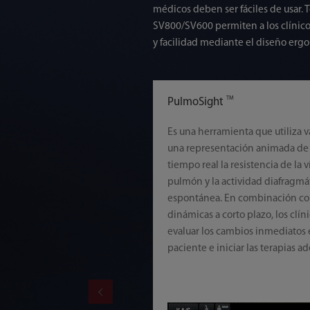
médicos deben ser fáciles de usar. 
SV800/SV600 permiten a los clínicos
y facilidad mediante el diseño ergon
TM
PulmoSight
Es una herramienta que utiliza v
una representación animada de 
tiempo real la resistencia de la v
pulmón y la actividad diafragmát
espontánea. En combinación con
dinámicas a corto plazo, los clí
evaluar los cambios inmediatos 
paciente e iniciar las terapias a