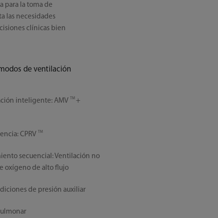
ia para la toma de
ta las necesidades
cisiones clínicas bien
modos de ventilación
TM
ación inteligente: AMV
+
TM
encia: CPRV
ento secuencial: Ventilación no
e oxígeno de alto flujo
diciones de presión auxiliar
pulmonar