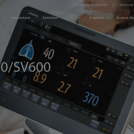
M-Academia Ultrasonido
Centro de
Innovation
Servicios
ESG
Empleos
Acerca de
00/SV600