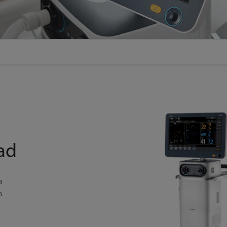
dad
a
a