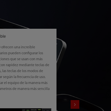
able
Guias gráficas
 ofrecen una increíble
La nueva e intuitiva pantalla g
suarios pueden configurar los
aprender rápidamente a naveg
nciones que se usan con más
los modos y los parámetros, lo
 con rapidez mediante teclas de
eficiencia.
, las teclas de los modos de
r según la frecuencia de uso.
zar el equipo de la manera más
ámetros de manera más sencilla