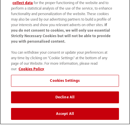
collect data
for the proper functioning of the website and to
perform a statistical analysis of the use of the service, to enhance
functionality and personalization of the website. These cookies
may also be used by our advertising partners to build a profile of
your interests and show you relevant adverts on other sites.
If
you do not consent to cookies, we will only use essential
Strictly Necessary Cookies but will not be able to provide
you with personalised content.
You can withdraw your consent or update your preferences at
any time by clicking on "Cookie Settings" at the bottom of any
page of our Website. For more information, please read
52 55 5661 9450
our:
Cookies Policy
intl-market@mindray.com
Cookies Settings
Condiciones de uso
｜
Mapa del sitio
｜
Aviso cookies
｜
Decline All
Aviso de privacidad
｜
Línea de atención telefónica
｜
Contáctenos
Accept All
Mindray Headquarters, Mindray Building, Keji 12th Road