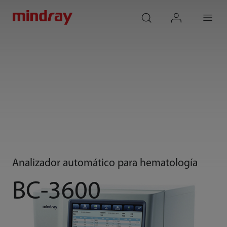
mindray
search
login
Menu
Analizador automático para hematología
BC-3600