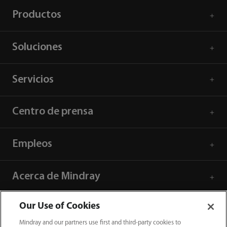
Productos
Soluciones
Servicios
Centro de prensa
Empleos
Acerca de Mindray
Our Use of Cookies
Información de contacto
Mindray and our partners use first and third-party cookies to