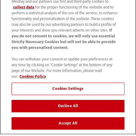
Acerca de Mindray
Mindray and our partners use first and third-party cookies to
collect data
for the proper functioning of the website and to
perform a statistical analysis of the use of the service, to enhance
functionality and personalization of the website. These cookies
Información de contacto
may also be used by our advertising partners to build a profile of
your interests and show you relevant adverts on other sites.
If
you do not consent to cookies, we will only use essential
Strictly Necessary Cookies but will not be able to provide
you with personalised content.
You can withdraw your consent or update your preferences at
any time by clicking on "Cookie Settings" at the bottom of any
page of our Website. For more information, please read
our:
Cookies Policy
Cookies Settings
52 55 5661 9450
Decline All
intl-market@mindray.com
Accept All
Condiciones de uso
｜
Mapa del sitio
｜
Aviso cookies
｜