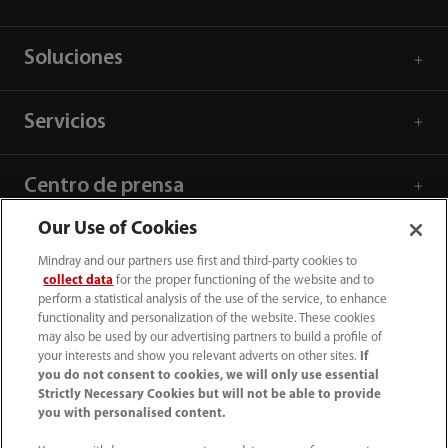
Soluciones
Servicios
Centro de prensa
Our Use of Cookies
Empleos
Mindray and our partners use first and third-party cookies to
collect data
for the proper functioning of the website and to
perform a statistical analysis of the use of the service, to enhance
Acerca de Mindray
functionality and personalization of the website. These cookies
may also be used by our advertising partners to build a profile of
your interests and show you relevant adverts on other sites.
If
Información de contacto
you do not consent to cookies, we will only use essential
Strictly Necessary Cookies but will not be able to provide
you with personalised content.