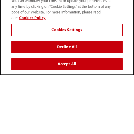
You can withdraw your consent or update your preferences at
any time by clicking on "Cookie Settings" at the bottom of any
page of our Website. For more information, please read
our:
Cookies Policy
Cookies Settings
Decline All
52 55 5661 9450
Accept All
intl-market@mindray.com
Condiciones de uso
｜
Mapa del sitio
｜
Aviso cookies
｜
Aviso de privacidad
｜
Línea de atención telefónica
｜
Contáctenos
Mindray Headquarters, Mindray Building, Keji 12th Road
South, High-tech Industrial Park, Nanshan, Shenzhen
518057, P. R. China.