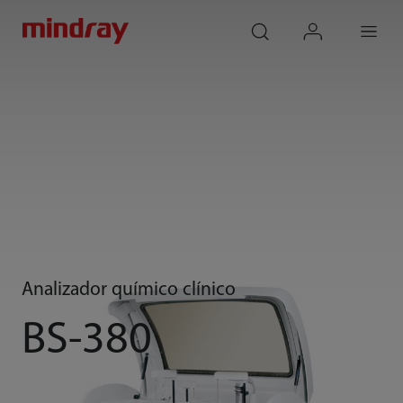
mindray
search
login
Menu
Analizador químico clínico
BS-380