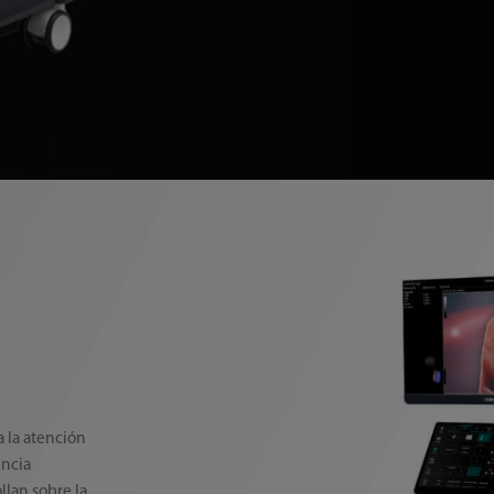
 la atención
encia
llan sobre la