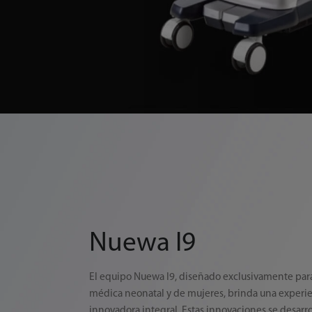
Nuewa I9
El equipo Nuewa I9, diseñado exclusivamente para
médica neonatal y de mujeres, brinda una experi
innovadora integral. Estas innovaciones se desarro