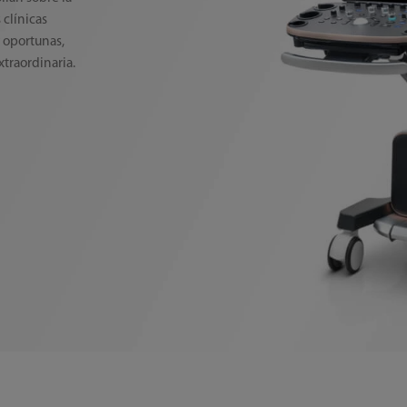
clínicas
 oportunas,
xtraordinaria.