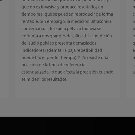
al
herramienta de diagnóstico de preferencia, ya
d
que no es invasiva y produce resultados en
m
tiempo real que se pueden reproducir de forma
c
rentable. Sin embargo, la medición ultrasónica
i
convencional del suelo pélvico todavía se
p
enfrenta a dos grandes desafíos: 1. La medición
I
del suelo pélvico presenta demasiados
q
indicadores (además, la baja repetibilidad
e
puede hacer perder tiempo). 2. No existe una
m
posición de la línea de referencia
s
estandarizada, lo que afecta la precisión cuando
a
se miden los resultados.