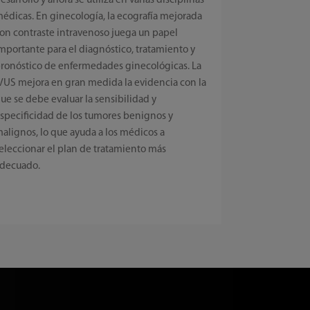
esarrollo y ahora se utiliza en varias disciplinas
édicas. En ginecología, la ecografía mejorada
on contraste intravenoso juega un papel
mportante para el diagnóstico, tratamiento y
ronóstico de enfermedades ginecológicas. La
VUS mejora en gran medida la evidencia con la
ue se debe evaluar la sensibilidad y
specificidad de los tumores benignos y
alignos, lo que ayuda a los médicos a
eleccionar el plan de tratamiento más
decuado.