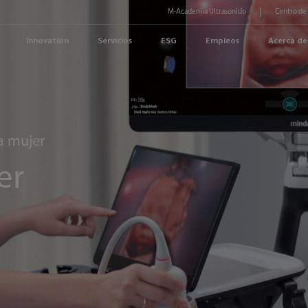
M-Academia Ultrasonido
Centro de
Innovation
Servicios
ESG
Empleos
Acerca de
la mujer
er