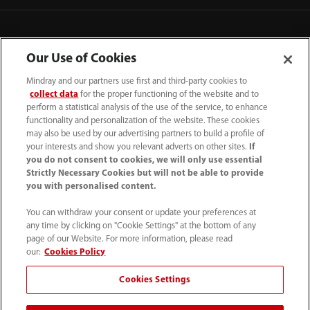
Our Use of Cookies
Mindray and our partners use first and third-party cookies to
collect data
for the proper functioning of the website and to
perform a statistical analysis of the use of the service, to enhance
functionality and personalization of the website. These cookies
may also be used by our advertising partners to build a profile of
your interests and show you relevant adverts on other sites.
If
you do not consent to cookies, we will only use essential
52 55 5661 9450
Strictly Necessary Cookies but will not be able to provide
you with personalised content.
intl-market@mindray.com
You can withdraw your consent or update your preferences at
any time by clicking on "Cookie Settings" at the bottom of any
Condiciones de uso
｜
Mapa del sitio
｜
Aviso cookies
｜
page of our Website. For more information, please read
Aviso de privacidad
｜
Línea de atención telefónica
｜
our:
Cookies Policy
Contáctenos
Cookies Settings
Mindray Headquarters, Mindray Building, Keji 12th Road