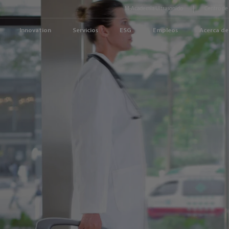
M-Academia Ultrasonido
Centro de
Innovation
Servicios
ESG
Empleos
Acerca de