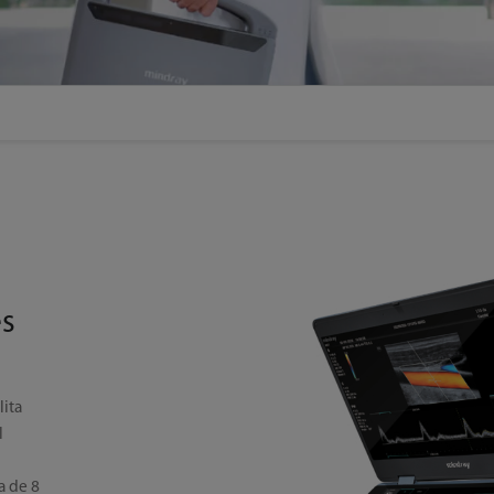
es
lita
l
a de 8