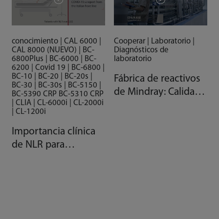
conocimiento | CAL 6000 |
Cooperar | Laboratorio |
CAL 8000 (NUEVO) | BC-
Diagnósticos de
6800Plus | BC-6000 | BC-
laboratorio
6200 | Covid 19 | BC-6800 |
BC-10 | BC-20 | BC-20s |
Fábrica de reactivos
BC-30 | BC-30s | BC-5150 |
de Mindray: Calidad
BC-5390 CRP BC-5310 CRP
| CLIA | CL-6000i | CL-2000i
gracias a la
| CL-1200i
automatización
Importancia clínica
de NLR para
pacientes con COVID