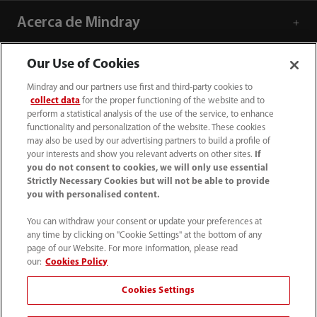
Acerca de Mindray
Our Use of Cookies
Información de contacto
Mindray and our partners use first and third-party cookies to
collect data
for the proper functioning of the website and to
perform a statistical analysis of the use of the service, to enhance
functionality and personalization of the website. These cookies
may also be used by our advertising partners to build a profile of
your interests and show you relevant adverts on other sites.
If
you do not consent to cookies, we will only use essential
Strictly Necessary Cookies but will not be able to provide
you with personalised content.
You can withdraw your consent or update your preferences at
any time by clicking on "Cookie Settings" at the bottom of any
page of our Website. For more information, please read
52 55 5661 9450
our:
Cookies Policy
intl-market@mindray.com
Cookies Settings