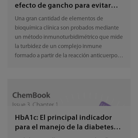
efecto de gancho para evitar
resultados bajos falsos
Una gran cantidad de elementos de
bioquímica clínica son probados mediante
un método inmunoturbidimétrico que mide
la turbidez de un complejo inmune
formado a partir de la reacción anticuerpo-
antígeno. Es inevitable que se produzca un
efecto de gancho en una reacción
anticuerpo-antígeno cuando la
concentración de analito (antígeno)
comienza a exceder la cantidad de
anticuerpo presente en el reactivo.
HbA1c: El principal indicador
para el manejo de la diabetes
mellitus