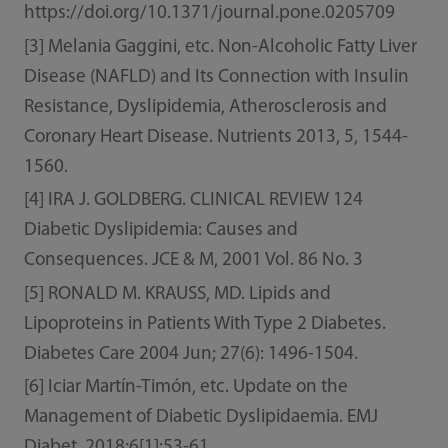
https://doi.org/10.1371/journal.pone.0205709
[3] Melania Gaggini, etc. Non-Alcoholic Fatty Liver
Disease (NAFLD) and Its Connection with Insulin
Resistance, Dyslipidemia, Atherosclerosis and
Coronary Heart Disease. Nutrients 2013, 5, 1544-
1560.
[4] IRA J. GOLDBERG. CLINICAL REVIEW 124
Diabetic Dyslipidemia: Causes and
Consequences. JCE & M, 2001 Vol. 86 No. 3
[5] RONALD M. KRAUSS, MD. Lipids and
Lipoproteins in Patients With Type 2 Diabetes.
Diabetes Care 2004 Jun; 27(6): 1496-1504.
[6] Iciar Martín-Timón, etc. Update on the
Management of Diabetic Dyslipidaemia. EMJ
Diabet. 2018;6[1]:53-61.