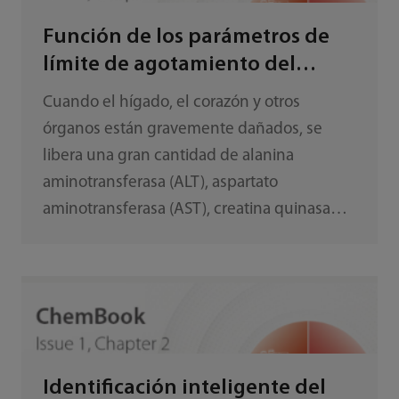
Función de los parámetros de
límite de agotamiento del
sustrato integrada en el sistema
Cuando el hígado, el corazón y otros
de análisis bioquímico
órganos están gravemente dañados, se
automático de Mindray
libera una gran cantidad de alanina
aminotransferasa (ALT), aspartato
aminotransferasa (AST), creatina quinasa
(CK) y otras enzimas, lo que aumenta
considerablemente su concentración en la
sangre periférica.
Identificación inteligente del