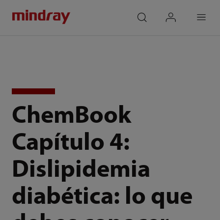
mindray
search
login
Menu
ChemBook
Capítulo 4:
Dislipidemia
diabética: lo que