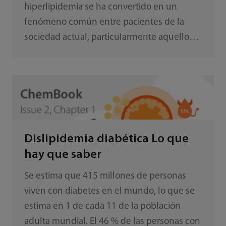
hiperlipidemia se ha convertido en un
fenómeno común entre pacientes de la
sociedad actual, particularmente aquellos
que muestran niveles altos de triglicéridos
(TG) y quilomicrones (CM). Esto también
produce una interferencia considerable en
los análisis bioquímicos. En la práctica
clínica, la interferencia de la lipemia puede
evaluarse mediante el índice sérico y la
Dislipidemia diabética Lo que
concentración de TG.
hay que saber
Se estima que 415 millones de personas
viven con diabetes en el mundo, lo que se
estima en 1 de cada 11 de la población
adulta mundial. El 46 % de las personas con