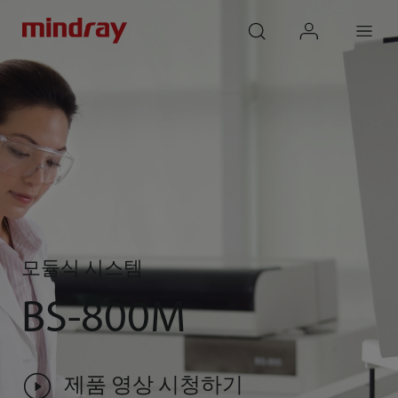
mindray
search
login
Menu
모듈식 시스템
BS-800M
제품 영상 시청하기