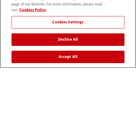
page of our Website. For more information, please read
our:
Cookies Policy
Cookies Settings
Decline All
Accept All
(82-2) 5688 040
intl-market@mindray.com
이용 약관
｜
사이트 맵
｜
쿠키 알림
｜
개인 정보 처리 방침
｜
채용 개인 정보 처리 방침
｜
컴플라이언스 핫라인
© 2026 Shenzhen Mindray Bio-Medical Electronics Co.,
Ltd. All rights reserved.