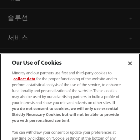
솔루션
서비스
미디어 센터
Our Use of Cookies
Mindray and our partners use first and third-party cookies to
채용
collect data
for the proper functioning of the website and to
perform a statistical analysis of the use of the service, to enhance
functionality and personalization of the website. These cookies
기업 소개
may also be used by our advertising partners to build a profile of
your interests and show you relevant adverts on other sites.
If
you do not consent to cookies, we will only use essential
Strictly Necessary Cookies but will not be able to provide
연락처 정보
you with personalised content.
You can withdraw your consent or update your preferences at
any time by clicking on "Cookie Settings" at the bottom of any