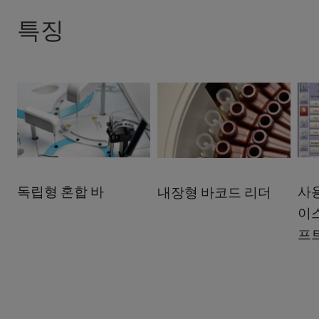
특징
독립형 혼합 바
사
내장형 바코드 리더
이
프