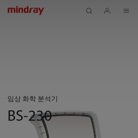
mindray
search
login
Menu
임상 화학 분석기
BS-230