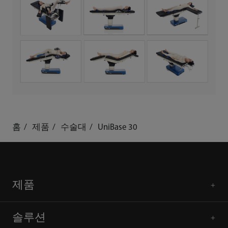
홈
제품
수술대
UniBase 30
제품
솔루션