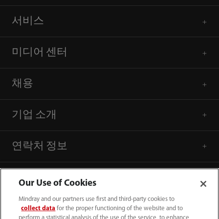
서비스
미디어 센터
채용
기업 소개
연락처 정보
Our Use of Cookies
Mindray and our partners use first and third-party cookies to
collect data
for the proper functioning of the website and to
perform a statistical analysis of the use of the service, to enhance