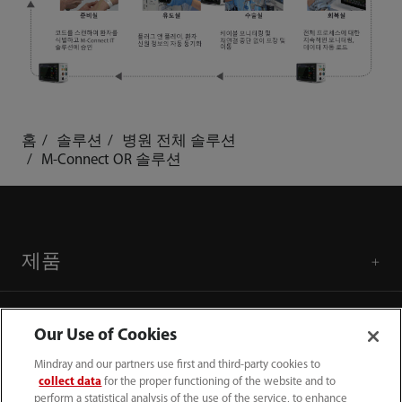
홈
솔루션
병원 전체 솔루션
M-Connect OR 솔루션
제품
솔루션
Our Use of Cookies
Mindray and our partners use first and third-party cookies to
서비스
collect data
for the proper functioning of the website and to
perform a statistical analysis of the use of the service, to enhance