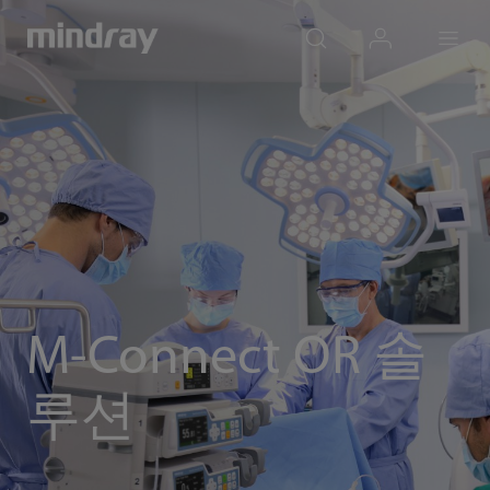
mindray
search
login
Menu
M-Connect OR 솔
루션