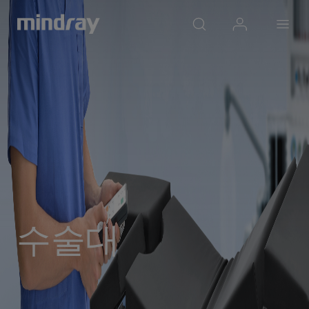
mindray
search
login
Menu
수술대