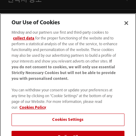
Our Use of Cookies
Mindray and our partners use first and third-party cookies to
collect data
for the proper functioning of the website and to
perform a statistical analysis of the use of the service, to enhance
functionality and personalization of the website. These cookies
may also be used by our advertising partners to build a profile of
your interests and show you relevant adverts on other sites.
If
you do not consent to cookies, we will only use essential
Strictly Necessary Cookies but will not be able to provide
you with personalised content.
(82-2) 5688 040
You can withdraw your consent or update your preferences at
intl-market@mindray.com
any time by clicking on "Cookie Settings" at the bottom of any
page of our Website. For more information, please read
이용 약관
｜
사이트 맵
｜
쿠키 알림
｜
our:
Cookies Policy
개인 정보 처리 방침
｜
채용 개인 정보 처리 방침
｜
Cookies Settings
컴플라이언스 핫라인