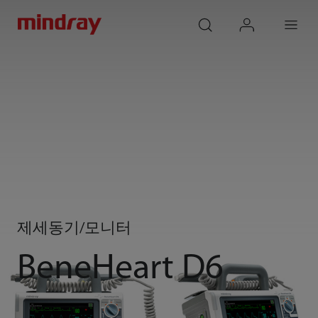
mindray
search
login
Menu
제세동기/모니터
BeneHeart D6