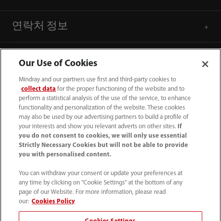
연락처 정보
Our Use of Cookies
Mindray and our partners use first and third-party cookies to
collect data
for the proper functioning of the website and to
perform a statistical analysis of the use of the service, to enhance
functionality and personalization of the website. These cookies
may also be used by our advertising partners to build a profile of
your interests and show you relevant adverts on other sites.
If
you do not consent to cookies, we will only use essential
Strictly Necessary Cookies but will not be able to provide
you with personalised content.
(82-2) 5688 040
You can withdraw your consent or update your preferences at
intl-market@mindray.com
any time by clicking on "Cookie Settings" at the bottom of any
page of our Website. For more information, please read
이용 약관
｜
사이트 맵
｜
쿠키 알림
｜
our:
Cookies Policy
개인 정보 처리 방침
｜
채용 개인 정보 처리 방침
｜