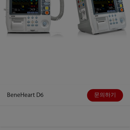
BeneHeart D6
문의하기