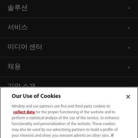
솔루션
서비스
미디어 센터
채용
기업 소개
Our Use of Cookies
연락처 정보
Mindray and our partners use first and third-party cookies to
collect data
for the proper functioning of the website and to
perform a statistical analysis of the use of the service, to enhance
functionality and personalization of the website. These cookies
may also be used by our advertising partners to build a profile of
your interests and show you relevant adverts on other sites.
If