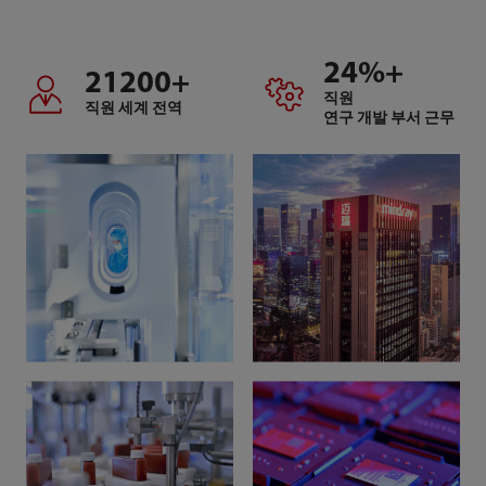
24
%+
21200
+
직원
직원
세계 전역
연구 개발 부서 근무