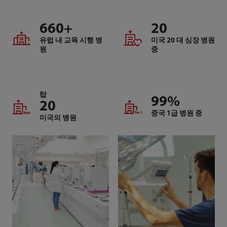
660
+
20
유럽 내 교육 시행 병
미국 20 대 심장 병원
원
중
탑
99
%
20
중국 1급 병원 중
미국의 병원