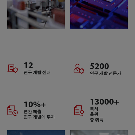
약
12
5200
연구 개발 센터
연구 개발 전문가
13000
+
10
%+
특허
연간 매출
출원
연구 개발에 투자
총 취득